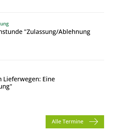
22
tung
AUG
chstunde "Zulassung/Ablehnung
28
AUG
 Lieferwegen: Eine
ung"
Alle Termine