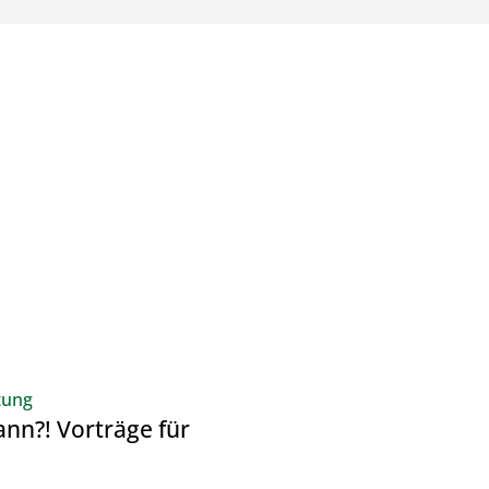
Elemente
ste Elemente
17
tung
nn?! Vorträge für
AUG