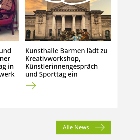
 und
Kunsthalle Barmen lädt zu
China-
iner
Kreativworkshop,
Allianc
ag in
Künstlerinnengespräch
Schüle
werk
und Sporttag ein
der Ber
Alle News