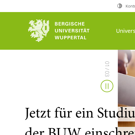
Kontr
Bergische Universität Wuppert
Univers
0
1
/
0
3
Slider sto
Jetzt für ein Stud
der BUW einschre