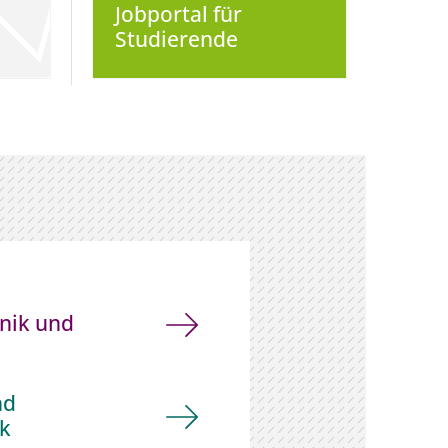
Jobportal für
Studierende
nik und
nd
ik