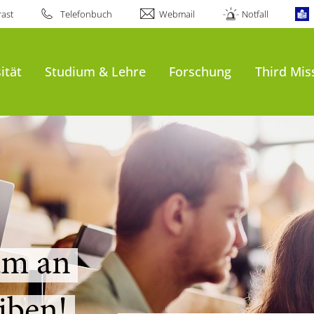
ast
Telefonbuch
Webmail
Notfall
al
ität
Studium & Lehre
Forschung
Third Mis
ppen
ium an
iben!